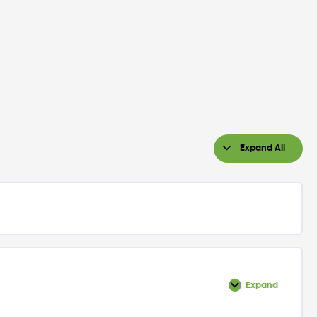
Expand All
Expand